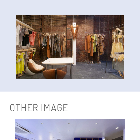
O
T
H
E
R
I
M
A
G
E