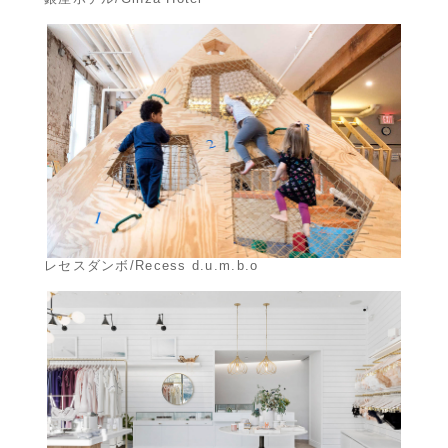
レセスダンボ/Recess d.u.m.b.o