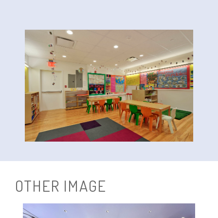
O
T
H
E
R
I
M
A
G
E