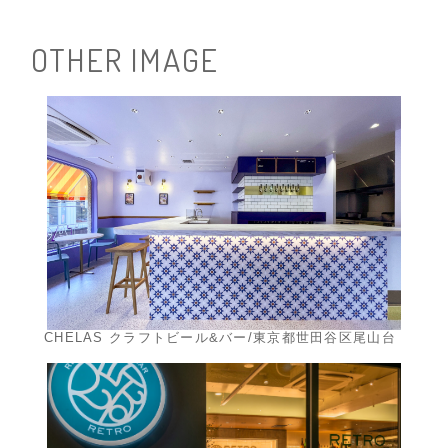
O
T
H
E
R
I
M
A
G
E
CHELAS クラフトビール&バー/東京都世田谷区尾山台