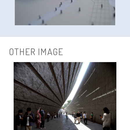
O
T
H
E
R
I
M
A
G
E